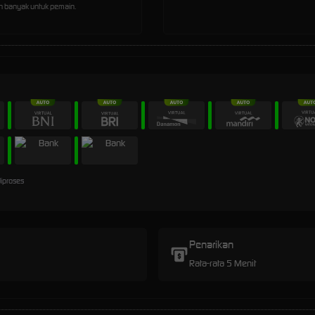
ih banyak untuk pemain.
diproses
Penarikan
Rata-rata 5 Menit