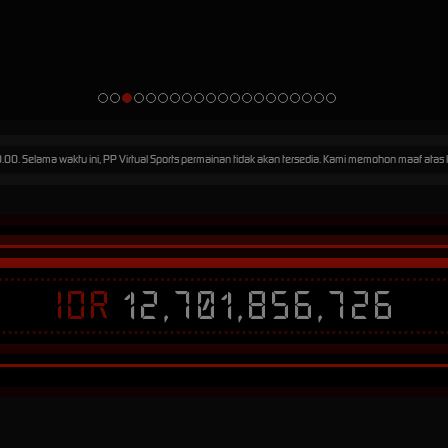
 waktu ini, PP Virtual Sports permainan tidak akan tersedia. Kami memohon maaf atas ketidakn
IDR
12,701,856,726