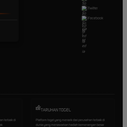
Twitter
Facebook
TARUHAN TOGEL
n terbaik di
Platform togel yang menarik dari perusahan terbaik di
ak
dunia yang menawarkan hadiah kemenangan besar