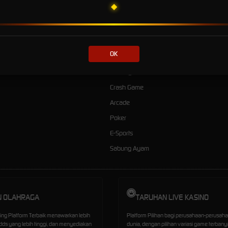
◆
lty
Slots
rral
Live Casino
Race
OK
Togel
Olahraga
Crash Game
Arcade
Poker
E-Sports
Sabung Ayam
N OLAHRAGA
TARUHAN LIVE KASINO
ng Platform Terbaik menawarkan lebih
Platform Pilihan bagi perusahaan-perusahaa
ds yang lebih tinggi, dan menyediakan
dunia, dengan pilihan variasi game terbany