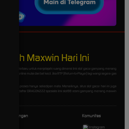
Mudah Maxwin Hari Ini
 Pakai APK slot terbaru untuk menjelajahi ruang dimensi link slot gacor gampang menang
e slot88 online mulai dari bet kecil. Jika RTP (Return-to-Player) lagi wangi segera gas
ngan waktu proses hanya sekedipan mata. Menariknya, situs slot gacor hari ini juga
ng langsung aja daftar DRAGON222 spesialis link slot88 resmi gampang menang maxwin
Dukungan
Komunitas
Instagram