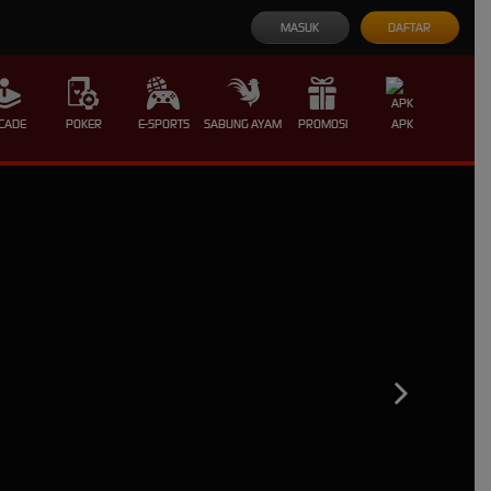
MASUK
DAFTAR
CADE
POKER
E-SPORTS
SABUNG AYAM
PROMOSI
APK