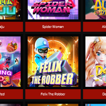
iju
Spider Woman
Al
Red
Felix The Robber
D