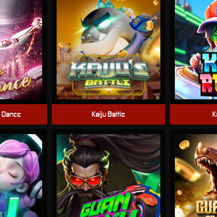
 Dance
Kaiju Battle
K