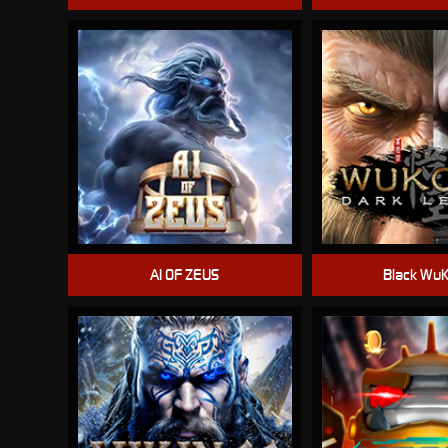
AI OF ZEUS
Black Wu