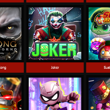
Kong
Joker
Sus