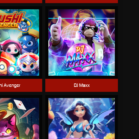
Starlight Princess™ 1000
hi Avenger
DJ Maxx