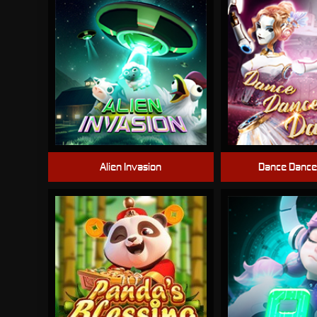
Alien Invasion
Dance Dance