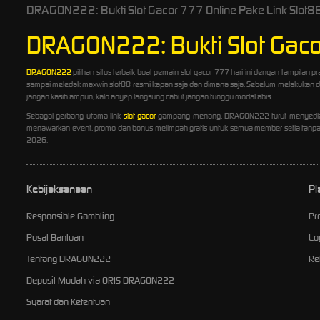
DRAGON222: Bukti Slot Gacor 777 Online Pake Link Slot8
DRAGON222: Bukti Slot Gaco
DRAGON222
pilihan situs terbaik buat pemain slot gacor 777 hari ini dengan tampilan 
sampai meledak maxwin slot88 resmi kapan saja dan dimana saja. Sebelum melakukan depo 5k
jangan kasih ampun, kalo anyep langsung cabut jangan tunggu modal abis.
Sebagai gerbang utama link
slot gacor
gampang menang, DRAGON222 turut menyediakan me
menawarkan event, promo dan bonus melimpah gratis untuk semua member setia tanpa di
2026.
Kebijaksanaan
Pl
Responsible Gambling
Pr
Pusat Bantuan
Lo
Tentang DRAGON222
Re
Deposit Mudah via QRIS DRAGON222
Syarat dan Ketentuan