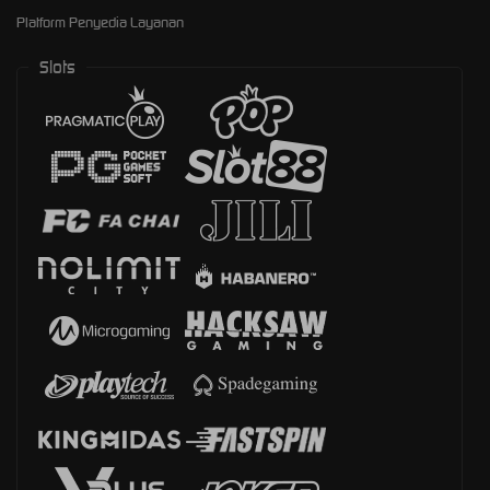
Platform Penyedia Layanan
Slots