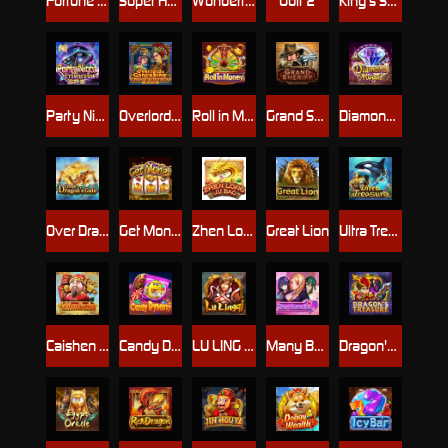
Fortune Twins
Super Hoo Hey How
Wonderful Christmas
Golf 2
King's Sword
Party Night
Overlord & Concubine
Roll in Money
Grand Sheriff
Diamond Mogul
Over Dragon's Gate
Get Money
Zhen Long Ju Bao
Great Lion
Ultra Treasure
Caishen Coming
Candy Dynasty
LU LING QI
Many Beauties
Dragon's Treasure