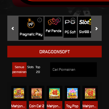
i
i
i
i
i
Facha
Fat Panda
Slot88 x PP
PG Soft
Pragmatic Play
DRAGOONSOFT
Semua
Slots
Top
permainan
20
Mahjong Win
Coin Cat 2
Mahjong Win 2
Toy Pop
Mahjong Win 3