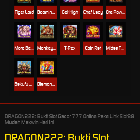
Tiger Lord
Booming Gems
Get High
Chef Lady
Ore Power
More Beauties
Monkey King
T-Rex
Coin Rat
Midas Touch
Bakufu Shogun
Diamond 7
DRAGON222: Bukti Slot Gacor 777 Online Pake Link Slot88
Mudah Maxwin Hari Ini
DRAGON222: Bukti Slot