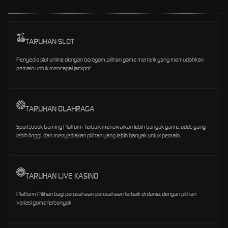
TARUHAN SLOT
Penyedia slot online dengan beragam pilihan game menarik yang memudahkan
pemain untuk mencapai jackpot
TARUHAN OLAHRAGA
Sportsbook Gaming Platform Terbaik menawarkan lebih banyak game, odds yang
lebih tinggi, dan menyediakan pilihan yang lebih banyak untuk pemain.
TARUHAN LIVE KASINO
Platform Pilihan bagi perusahaan-perusahaan terbaik di dunia, dengan pilihan
variasi game terbanyak