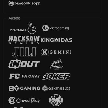
Arcade