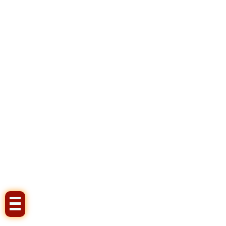
Tap Me!