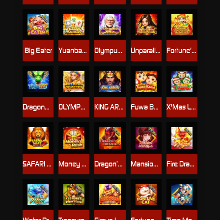
Big Eater
Yuanbao Mahjong
Olympus - Zeus
Unparalleled Phoenix Dynasty
Fortune's Treasure
Dragon777
OLYMPUS DEMETER
KING ARTHUR
Fuwa Baoxi
X'Mas LABUBU
SAFARI HEAT 2-MULTIPLY FUN
Money Rush
Dragon’s Treasures
Mansion Battle Royale
Fire Dragon