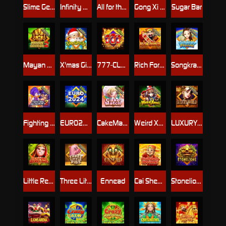
Slime Gem
Infinity Mining
All for the Winner
Gong Xi Fa Cai
Sugar Bar
Mayan Adventure2
X'mas Gift City
777-CLASSIC STYLE
Rich Fortune 2
Songkran Festival
Fighting Academy 2
EURO2024
CakeMatch
Weird Xmas
LUXURY WORLD
Little Red Riding Hood
Three Little Pigs
Ennead
Cai Shen Arrives!
Stonelions