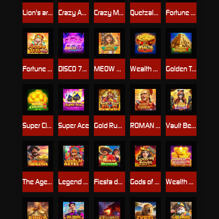
Lion's area
Crazy ATM
Crazy Money Rolling
Quetzalcoatl
Fortune Horse
Fortune Toto 4D
DISCO 777
MEOW DYNASTY
Wealth Rolling
Golden Temple2
Super Clovers 2
Super Ace
Gold Rush Blast
ROMAN WARRIOR2
Vault Beauty Thief
The Age Of Navigation
Legend of Aztec2
Fiesta de Mexicana
Gods of Egypt
Wealth Rising 2