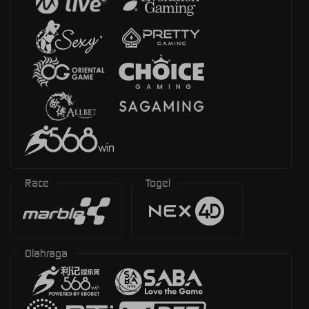
Race
Togel
Olahraga