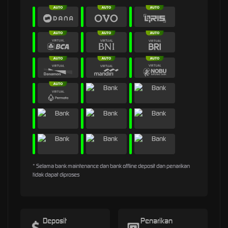
* Selama bank maintenance dan bank offline deposit dan penarikan
tidak dapat diproses
Deposit
Penarikan