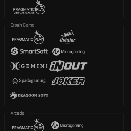
Crash Game
Arcade