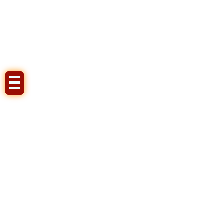
Tap Me!