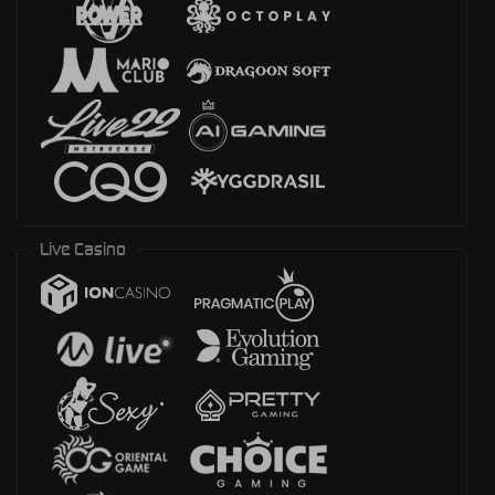
Live Casino