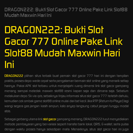
DRAGON222: Bukti Slot Gacor 777 Online Pake Link Slot88
Mudah Maxwin Hari Ini
DRAGON222: Bukti Slot
Gacor 777 Online Pake Link
Slot88 Mudah Maxwin Hari
Ini
DRAGON222
pilihan situs terbaik buat pemain slot gacor 777 hari ini dengan tampilan
praktis, proses depo wede cepat serta pengalaman bermain slot online yang menarik setiap
harinya. Pakai APK slot terbaru untuk menjelajahi ruang dimensi link slot gacor gampang
menang sampai meledak maxwin slot88 resmi kapan saja dan dimana saja. Sebelum
melakukan depo 5k via qris, sebaiknya tinjau informasi situs slot gacor 777 terlebih dahulu,
kemudian cek ombak game slot88 online mulai dari bet kecil. Jika RTP (Return-to-Player) lagi
wangi segera gas jangan kasih ampun, kalo anyep langsung cabut jangan tunggu modal
abis.
Sebagai gerbang utama link
slot gacor
gampang menang, DRAGON222 turut menyediakan
metode pembayaran yang bervariasi seperti transfer bank lokal, QRIS, E-wallet, serta pulsa
dengan waktu proses hanya sekedipan mata. Menariknya, situs slot gacor hari ini juga