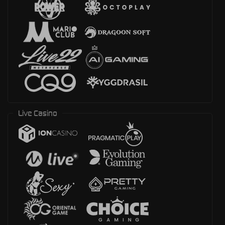
Live Casino