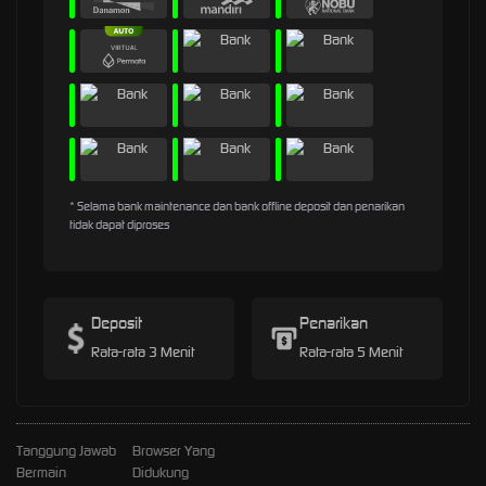
* Selama bank maintenance dan bank offline deposit dan penarikan
tidak dapat diproses
Deposit
Penarikan
Rata-rata 3 Menit
Rata-rata 5 Menit
Tanggung Jawab
Browser Yang
Bermain
Didukung