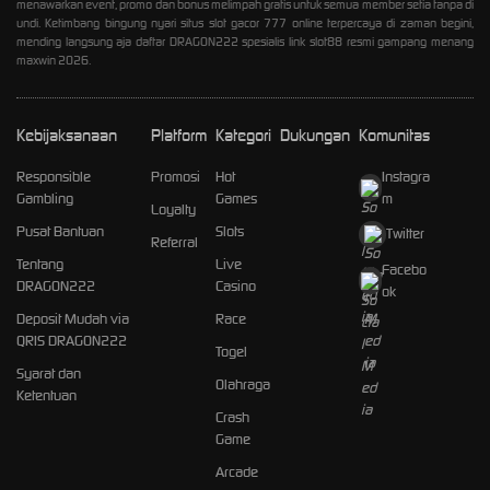
menawarkan event, promo dan bonus melimpah gratis untuk semua member setia tanpa di
undi. Ketimbang bingung nyari situs slot gacor 777 online terpercaya di zaman begini,
mending langsung aja daftar DRAGON222 spesialis link slot88 resmi gampang menang
maxwin 2026.
Kebijaksanaan
Platform
Kategori
Dukungan
Komunitas
Responsible
Promosi
Hot
Instagra
Gambling
Games
m
Loyalty
Pusat Bantuan
Slots
Twitter
Referral
Tentang
Live
Facebo
DRAGON222
Casino
ok
Deposit Mudah via
Race
QRIS DRAGON222
Togel
Syarat dan
Olahraga
Ketentuan
Crash
Game
Arcade