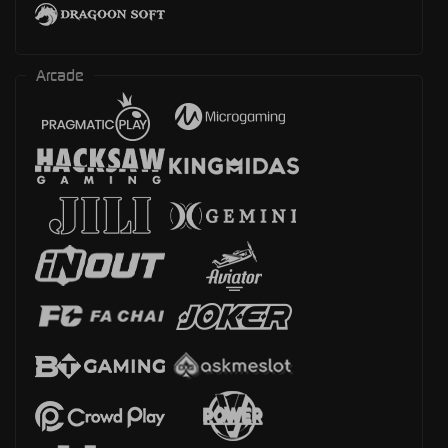
Arcade