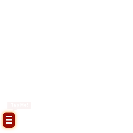
Tap Me!