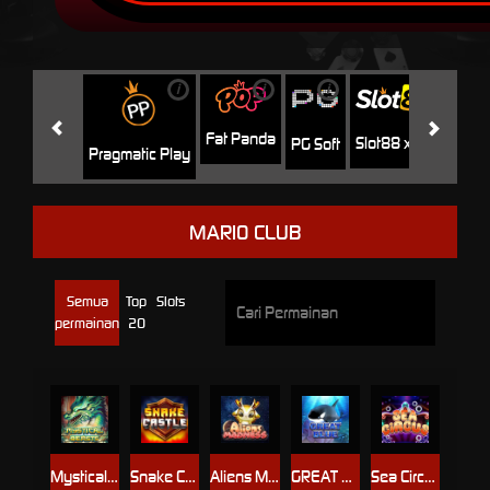
i
i
i
i
i
Facha
Fat Panda
Slot88 x PP
PG Soft
Pragmatic Play
MARIO CLUB
Semua
Top
Slots
permainan
20
Mystical Beasts
Snake Castle
Aliens Madness
GREAT BLUE
Sea Circus