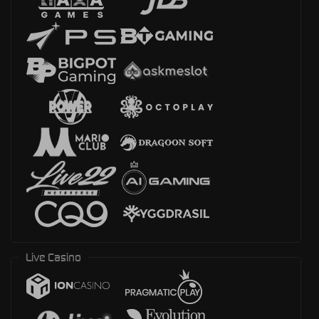
Live Casino