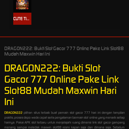
CUTE TIGER
DRAGON222: Bukti Slot Gacor 777 Online Pake Link Slot88
Mudah Maxwin Hari Ini
DRAGON222: Bukti Slot
Gacor 777 Online Pake Link
Slot88 Mudah Maxwin Hari
Ini
DRAGON222
pilihan situs terbaik buat pemain slot gacor 777 hari ini dengan tampilan
praktis, proses depo wede cepat serta pengalaman bermain slot online yang menarik setiap
harinya. Pakai APK slot terbaru untuk menjelajahi ruang dimensi link slot gacor gampang
menang sampai meledak maxwin slot88 resmi kapan saja dan dimana saja. Sebelum