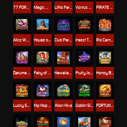
77 FORTUNE
Magic Wheel
Little Farm
Venice Mask
PIRATE LEGEND
Alice Wonderland
House of Dog
Club Party
Insect Temple
Rio Carnival
Daruma Block
Fairy of Riches
Hawaiian Totem
Fruity Jester
Honey Bee Bee
Lucky Snake
Hip Hop Penguin
Alien Hive
Goblin Slayer
FORTUNE DRUM