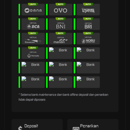
* Selama bank maintenance dan bank offline deposit dan penarikan
tidak dapat diproses
Deposit
Penarikan