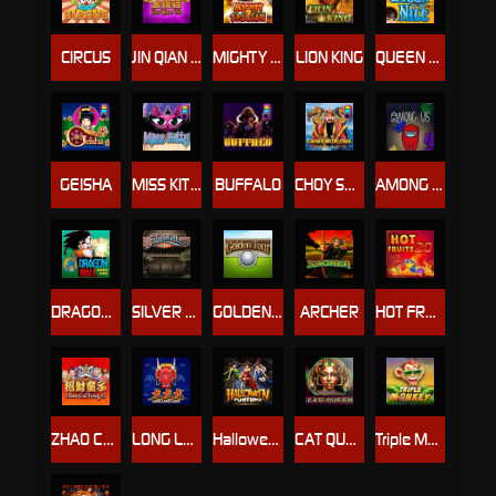
CIRCUS
JIN QIAN WA
MIGHTY SPARTAN
LION KING
QUEEN OF THE NILE
GEISHA
MISS KITTY
BUFFALO
CHOY SUN DOA
AMONG US
DRAGON BALL
SILVER BULLET
GOLDEN TOUR
ARCHER
HOT FRUITS 20
ZHAO CAI TONG ZHI
LONG LONG LONG
Halloween Fortune
CAT QUEEN
Triple Monkey