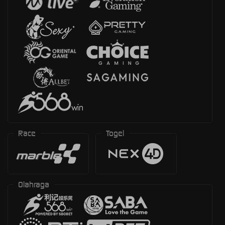
Race
Togel
Olahraga