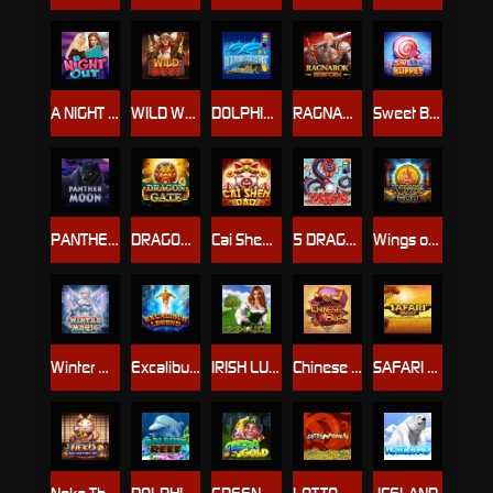
A NIGHT OUT
WILD WEST
DOLPHIN TREASURE
RAGNAROK FIRE STORM
Sweet Buffet
PANTHER MOON
DRAGON GATE
Cai Shen Do
5 DRAGONS
Wings of God
Winter Magic
Excalibur Legend
IRISH LUCK
Chinese Fair
SAFARI HEAT