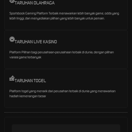
TARUHAN OLAHRAGA
Sportsbook Gaming Platform Terbaik menawarkan lebih banyak game, odds yang
lebih tinggi, dan menyediakan pilihan yang lebih banyak untuk pemain.
TARUHAN LIVE KASINO
Platform Pilihan bagi perusahaan-perusahaan terbaik di dunia, dengan pilihan
variasi game terbanyak
TARUHAN TOGEL
Platform togel yang menarik dari perusahan terbaik di dunia yang menawarkan
hadiah kemenangan besar