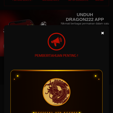
UNDUH
DRAGON222 APP
Nikmati berbagai permainan dalam satu
genggaman
×
UNDUH
PANDUAN INSTALASI
PEMBERITAHUAN PENTING !
DRAGON222: Bukti Slot Gacor 777 Online Pake Link Slot88
Mudah Maxwin Hari Ini
◆
◆
OFFICIAL VIP ACCESS