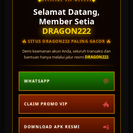
DRAGON222: Bukti Slot
Selamat Datang,
Gacor 777 Online Pake Link
Member Setia
Slot88 Mudah Maxwin Hari
DRAGON222
Ini
🐲 SITUS DRAGON222 PALING GACOR 🐲
DRAGON222
pilihan situs terbaik buat pemain slot gacor 777 hari ini dengan tampilan
Demi keamanan akun Anda, seluruh transaksi dan
praktis, proses depo wede cepat serta pengalaman bermain slot online yang menarik setiap
bantuan hanya melalui jalur resmi
DRAGON222
.
harinya. Pakai APK slot terbaru untuk menjelajahi ruang dimensi link slot gacor gampang
menang sampai meledak maxwin slot88 resmi kapan saja dan dimana saja. Sebelum
melakukan depo 5k via qris, sebaiknya tinjau informasi situs slot gacor 777 terlebih dahulu,
💬
kemudian cek ombak game slot88 online mulai dari bet kecil. Jika RTP (Return-to-Player)
WHATSAPP
lagi wangi segera gas jangan kasih ampun, kalo anyep langsung cabut jangan tunggu
modal abis.
Sebagai gerbang utama link
slot gacor
gampang menang, DRAGON222 turut
🐲
CLAIM PROMO VIP
menyediakan metode pembayaran yang bervariasi seperti transfer bank lokal, QRIS, E-
wallet, serta pulsa dengan waktu proses hanya sekedipan mata. Menariknya, situs slot
gacor hari ini juga menawarkan event, promo dan bonus melimpah gratis untuk semua
member setia tanpa di undi. Ketimbang bingung nyari situs slot gacor 777 online
📲
DOWNLOAD APK RESMI
terpercaya di zaman begini, mending langsung aja daftar DRAGON222 spesialis link slot88