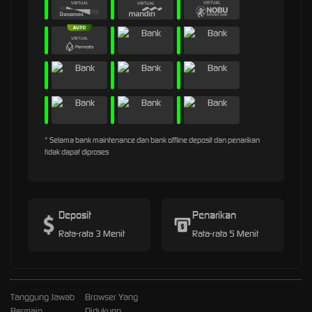
* Selama bank maintenance dan bank offline deposit dan penarikan
tidak dapat diproses
Deposit
Penarikan
Rata-rata 3 Menit
Rata-rata 5 Menit
Tanggung Jawab
Browser Yang
Bermain
Didukung