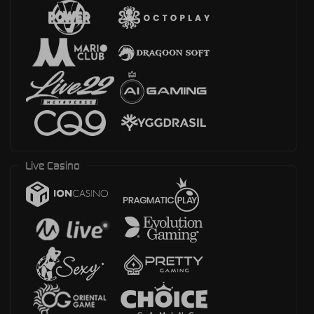
Live Casino