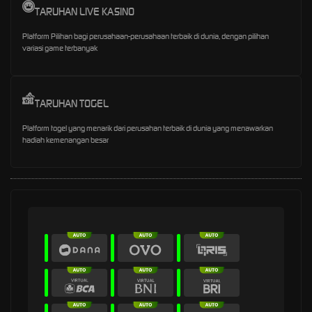
TARUHAN LIVE KASINO
Platform Pilihan bagi perusahaan-perusahaan terbaik di dunia, dengan pilihan
variasi game terbanyak
TARUHAN TOGEL
Platform togel yang menarik dari perusahan terbaik di dunia yang menawarkan
hadiah kemenangan besar