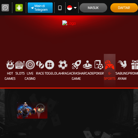
Main di
MASUK
DAFTAR
Telegram
HOT
SLOTS
LIVE
RACE
TOGEL
OLAHRAGA
CRASH
ARCADE
POKER
E-
SABUNG
PROM
GAMES
CASINO
GAME
SPORTS
AYAM
i