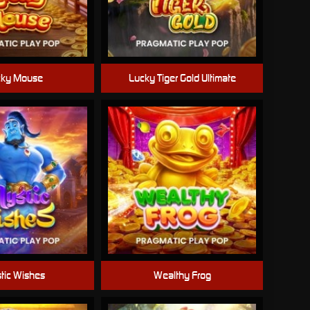
cky Mouse
Lucky Tiger Gold Ultimate
tic Wishes
Wealthy Frog