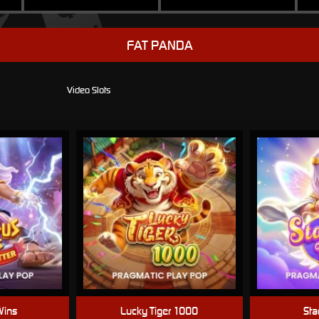
FAT PANDA
Video Slots
Wins
Lucky Tiger 1000
Sta