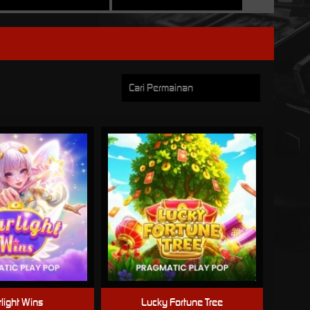
i****6
IDR
6,230,400.00
Starlight Princess™ 1000
bir****3
IDR
6,172,800.00
Gates of Gatot Kaca Super Scatter
q****o
IDR
5,694,200.00
Mahjong Wins - Gong Xi Fa Cai
q****o
IDR
5,670,000.00
Mahjong Wins - Gong Xi Fa Cai
bir****3
IDR
5,407,500.00
Sugar Rush Super Scatter
i****6
IDR
4,112,000.00
Starlight Princess™ 1000
mus****n
rlight Wins
Lucky Fortune Tree
IDR
3,435,060.00