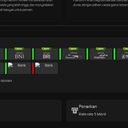
ming Platform Terbaik menawarkan lebih
Platform Pilihan bagi perusahaan-perusah
dds yang lebih tinggi, dan menyediakan
dunia, dengan pilihan variasi game terba
ebih banyak untuk pemain.
 diproses
Penarikan
Rata-rata 5 Menit