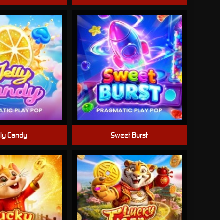
Sugar Rush 1000
lly Candy
Sweet Burst