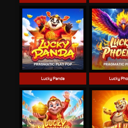
Lucky Panda
Lucky Pho