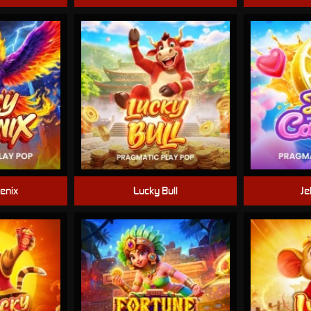
enix
Lucky Bull
Je